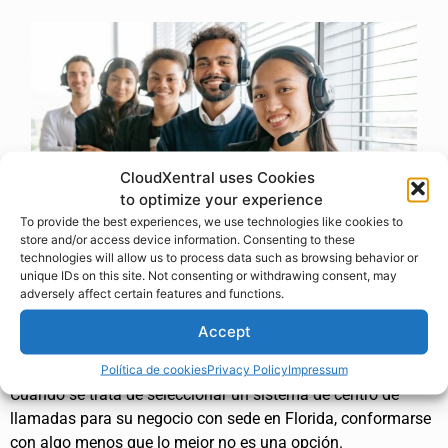
CloudXentral uses Cookies
to optimize your experience
To provide the best experiences, we use technologies like cookies to
store and/or access device information. Consenting to these
technologies will allow us to process data such as browsing behavior or
unique IDs on this site. Not consenting or withdrawing consent, may
adversely affect certain features and functions.
El mejor sistema de centro de
Accept
llamadas
Política de cookies
Privacy Policy
Impressum
Cuando se trata de seleccionar un sistema de centro de
llamadas para su negocio con sede en Florida, conformarse
con algo menos que lo mejor no es una opción.