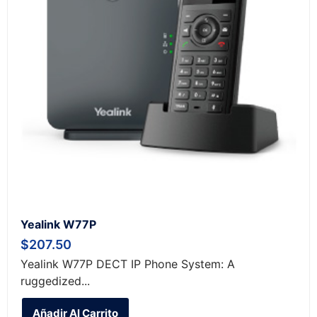
Yealink W77P
$
207.50
Yealink W77P DECT IP Phone System: A
ruggedized...
Añadir Al Carrito