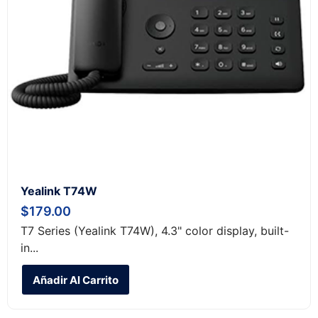
Yealink T74W
$
179.00
T7 Series (Yealink T74W), 4.3" color display, built-
in...
Añadir Al Carrito