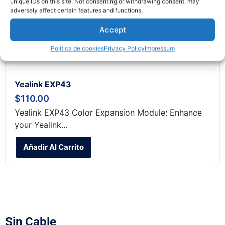
unique IDs on this site. Not consenting or withdrawing consent, may
adversely affect certain features and functions.
Accept
Política de cookies
Privacy Policy
Impressum
Yealink EXP43
$
110.00
Yealink EXP43 Color Expansion Module: Enhance
your Yealink...
Añadir Al Carrito
Sin Cable