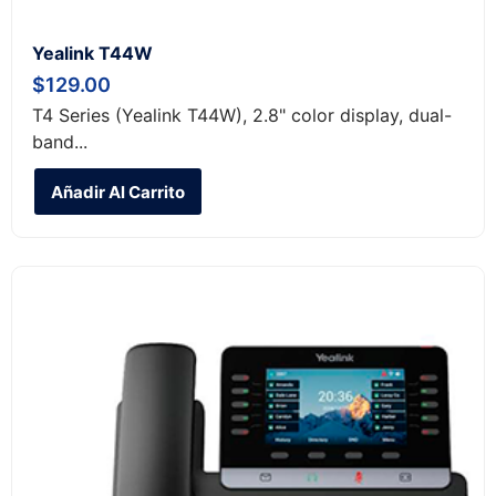
Yealink T44W
$
129.00
T4 Series (Yealink T44W), 2.8" color display, dual-
band...
Añadir Al Carrito