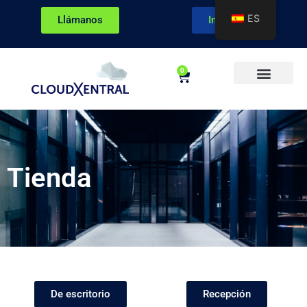
ES
Llámanos
Ingresar
0
Sobre CloudXentral
Tienda
De escritorio
Recepción