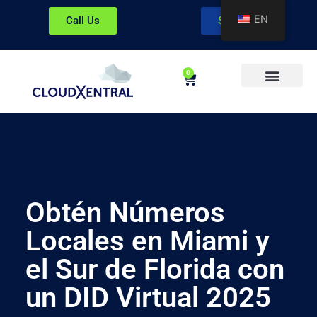
EN
Call Us
Sign In
0
About CloudXentral
Obtén Números
Locales en Miami y
el Sur de Florida con
un DID Virtual 2025