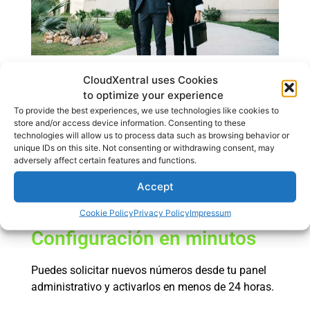
CloudXentral uses Cookies
DID Virtual Florida: ¿Por
to optimize your experience
qué elegir CloudXentral?
To provide the best experiences, we use technologies like cookies to
store and/or access device information. Consenting to these
technologies will allow us to process data such as browsing behavior or
CloudXentral no solo te permite tener
números
unique IDs on this site. Not consenting or withdrawing consent, may
adversely affect certain features and functions.
locales en Miami
. Te entrega una solución
completa de comunicación empresarial en la nube,
Accept
ideal para negocios en expansión.
Cookie Policy
Privacy Policy
Impressum
Configuración en minutos
Puedes solicitar nuevos números desde tu panel
administrativo y activarlos en menos de 24 horas.